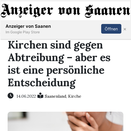
Abonnieren
Anmelden
Anzeiger von Saanen
×
Öffnen
Im Google Play Store
Kirchen sind gegen
Abtreibung – aber es
er
ist eine persönliche
life
Entscheidung
Events
14.06.2022
Saanenland
,
Kirche
letter
mo
st
rtseite