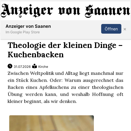
Abonnieren
Anmelden
Anzeiger von Saanen
×
Öffnen
Im Google Play Store
Theologie der kleinen Dinge –
Kuchenbacken
er
31.07.2026
Kirche
life
Zwischen Weltpolitik und Alltag liegt manchmal nur
ein Stück Kuchen. Oder: Warum ausgerechnet das
Events
Backen eines Apfelkuchens zu einer theologischen
Übung werden kann, und weshalb Hoffnung oft
letter
kleiner beginnt, als wir denken.
mo
st
rtseite