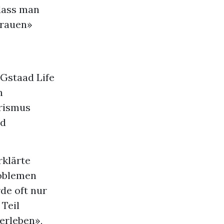
dass man
trauen»
Gstaad Life
n
rismus
nd
rklärte
roblemen
de oft nur
 Teil
erleben»,