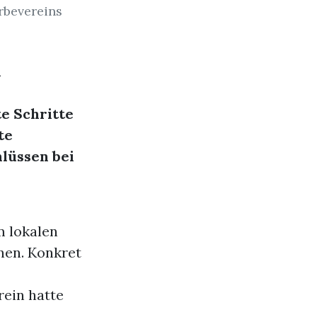
rbevereins
m
e Schritte
te
lüssen bei
 lokalen
nen. Konkret
ein hatte