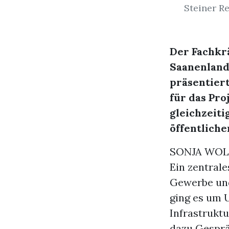
Steiner R
Der Fachkr
Saanenland
präsentier
für das Pro
gleichzeit
öffentliche
SONJA WOL
Ein zentral
Gewerbe und
ging es um 
Infrastrukt
dazu Gesprä