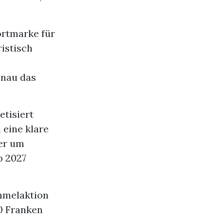
ortmarke für
istisch
enau das
etisiert
 eine klare
ter um
b 2027
ammelaktion
0 Franken