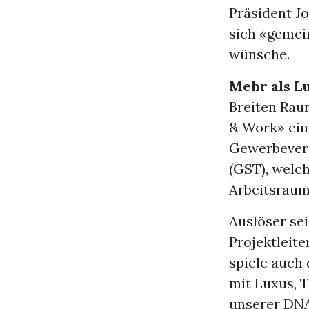
Präsident J
sich «gemei
wünsche.
Mehr als L
Breiten Rau
& Work» ein.
Gewerbevere
(GST), welc
Arbeitsraum 
Auslöser se
Projektleit
spiele auch
mit Luxus, T
unserer DNA 