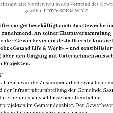
echtsanwälte wurden neu in den Vorstand des Gewe
gewählt. FOTO: SONJA WOLF
äftemangel beschäftigt auch das Gewerbe i
 zunehmend. An seiner Hauptversammlung
te der Gewerbeverein deshalb erste konkret
jekt «Gstaad Life & Work» – und sensibilisier
ig über den Umgang mit Unternehmensaussch
n Projekten.
F
es Thema war die Zusammenarbeit zwischen dem
 der Infrastrukturabteilung der Gemeinde Saa
Unternehmensausschlüsse bei öffentlichen
urprojekten im Gemeindegebiet. Der Gewerbever
che mit Gemeindevertretern gesucht.