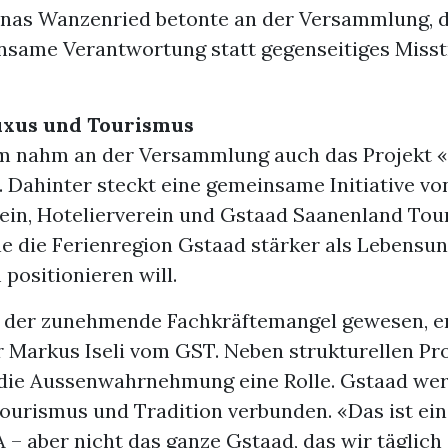
onas Wanzenried betonte an der Versammlung, 
nsame Verantwortung statt gegenseitiges Miss
uxus und Tourismus
m nahm an der Versammlung auch das Projekt «
 Dahinter steckt eine gemeinsame Initiative vo
in, Hotelierverein und Gstaad Saanenland Tou
he die Ferienregion Gstaad stärker als Lebensu
positionieren will.
i der zunehmende Fachkräftemangel gewesen, e
er Markus Iseli vom GST. Neben strukturellen P
 die Aussenwahrnehmung eine Rolle. Gstaad wer
ourismus und Tradition verbunden. «Das ist ein
– aber nicht das ganze Gstaad, das wir täglich 