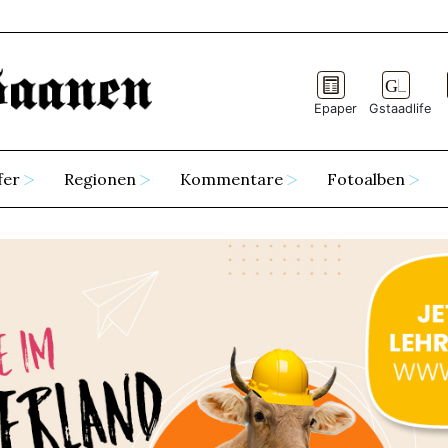
Epaper
Gstaadlife
fer
Regionen
Kommentare
Fotoalben