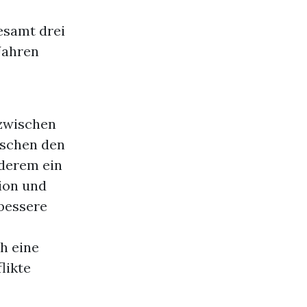
esamt drei
Jahren
zwischen
ischen den
derem ein
ion und
bessere
h eine
likte