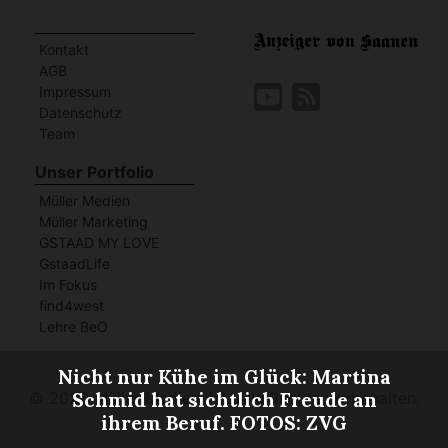
Kontakt
AGB
Impressum
Datenschutz
Team
Unser Portfolio
Müller Medien
Müller Marketing
GSTAAD MY LOVE
GstaadLife
Im Fokus
find4west
Lehre BeO
Nicht nur Kühe im Glück: Martina
Schmid hat sichtlich Freude an
©
2023 Müller Medien AG. Alle Rechte vorbehalten.
ihrem Beruf. FOTOS: ZVG