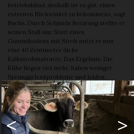
betriebsblind, deshalb ist es gut, einen
externen Blickwinkel zu bekommen», sagt
Buchs. Durch Schmids Beratung stellte er
seinen Stall um: Statt eines
Gummibodens mit Stroh nutzt er nun
eine 40 Zentimeter dicke
Kalkstrohmatratze. Das Ergebnis: Die
Kühe liegen viel mehr, haben weniger
Sprunggelenkprobleme und leiden
seltener an Euterentzündungen. «Seit den
Veränderungen geht es den Kühen
deutlich besser. Sie sind gesünder, liegen
mehr und dadurch hat sich auch die
<
>
Milchproduktion erhöht, weil sie weniger
ausfallen», berichtet Buchs. Auch