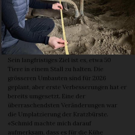
Schuwey Walerich, ebenfalls Bauer in
Jaun, suchte im Sommer 2024 den Rat
von Schmid. Vor 17 Jahren baute er seinen
Stall um, war aber nie vollständig
zufrieden. «Ich wusste, dass es besser
geht, aber nicht wie», erklärt Walerich.
Sein langfristiges Ziel ist es, etwa 50
Tiere in einem Stall zu halten. Die
grösseren Umbauten sind für 2026
geplant, aber erste Verbesserungen hat er
bereits umgesetzt. Eine der
überraschendsten Veränderungen war
die Umplatzierung der Kratzbürste.
«Schmid machte mich darauf
aufmerksam, dass es für die Kühe