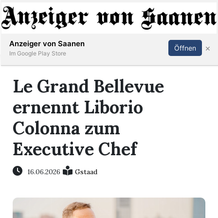
Abonnieren
Anmelden
Anzeiger von Saanen
×
Öffnen
Im Google Play Store
Le Grand Bellevue
er
ernennt Liborio
life
Colonna zum
Events
Executive Chef
letter
16.06.2026
Gstaad
mo
st
rtseite