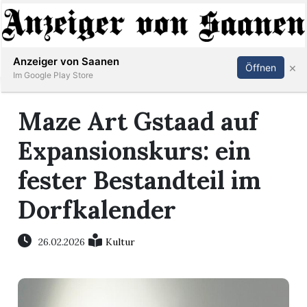
Abonnieren
Anmelden
Anzeiger von Saanen
×
Öffnen
Im Google Play Store
Maze Art Gstaad auf
er
Expansionskurs: ein
life
fester Bestandteil im
Events
Dorfkalender
letter
26.02.2026
Kultur
mo
st
rtseite