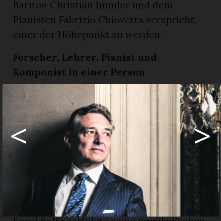
Bariton Christian Immler und dem
Pianisten Fabrizio Chiovetta verspricht,
einer der Höhepunkt zu werden.
Forscher, Lehrer, Pianist und
Komponist
in einer Person
Im schweizerisch-französischen
Komponisten Karol Beffa fand Renaud
<
>
Capuçon, künstlerischer Leiter des
Festivals, nicht nur den diesjährigen
Composer in Residence sondern auch
den Schöpfer des Auftragswerkes für
diese Festivalausgabe. Beffa komponierte
speziell dafür das Stück «Night and Day».
Karol Beffa verfolgte seine musikalischen