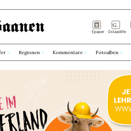
Epaper
Gstaadlife
fer
Regionen
Kommentare
Fotoalben