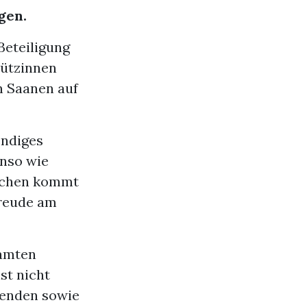
gen.
Beteiligung
hützinnen
n Saanen auf
endiges
enso wie
machen kommt
Freude am
samten
st nicht
menden sowie