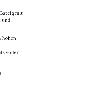
Gsteig mit
h und
h hohen
ls voller
H