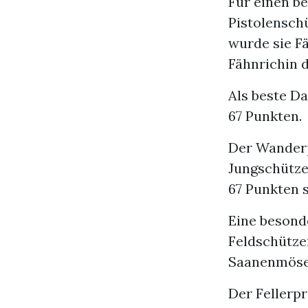
Für einen b
Pistolensch
wurde sie Fä
Fähnrichin 
Als beste Da
67 Punkten.
Der Wanderp
Jungschützen
67 Punkten 
Eine besond
Feldschütze
Saanenmöser
Der Fellerpr