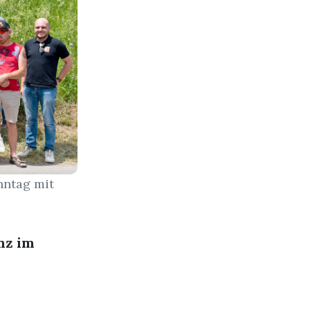
nntag mit
nz im