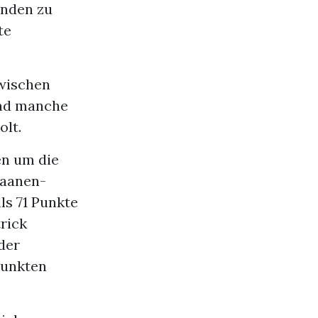
enden zu
te
Zwischen
und manche
lt.
en um die
Saanen-
ls 71 Punkte
rick
der
Punkten