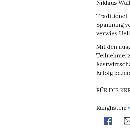
Niklaus Wal
Traditionel
Spannung ver
verwies Ueli
Mit den aus
Teilnehmerz
Festwirtscha
Erfolg beze
FÜR DIE KR
Ranglisten:
Share
Sh