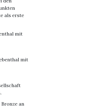
i den
Punkten
e als erste
enthal mit
iebenthal mit
ellschaft
.
n Bronze an