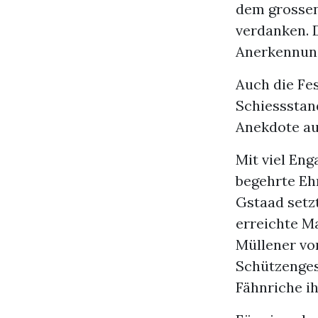
dem grossen
verdanken. 
Anerkennun
Auch die Fes
Schiessstan
Anekdote au
Mit viel En
begehrte Eh
Gstaad setzt
erreichte M
Müllener vo
Schützenges
Fähnriche ih