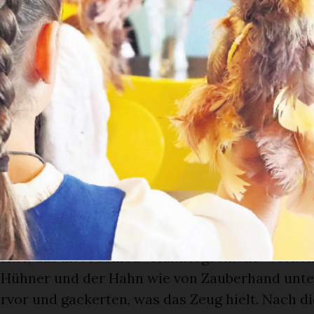
sehr gut. Um 14 Uhr ging es dann los. Wieder m
nen Monika Kaelin, Marie Louise Werth, Sepp 
o Katzmann und L.A.B. Es waren dieses Mal meh
nnen, weil es auch mehr Kategorien zu gewinnen
d, Gesang, Hip-Hop, gefolgt von Volksmusik und
r mussten wieder recht lange warten, bis sie a
los
 war es dann so weit. In Einerkolonne kamen di
doch was war da mit diesen Schürzen los und w
ieben? Das Geheimnis lüftete sich bald. Beim
ker, das im Jodellied «Hühnergschicht» vorko
 Hühner und der Hahn wie von Zauberhand unte
rvor und gackerten, was das Zeug hielt. Nach d