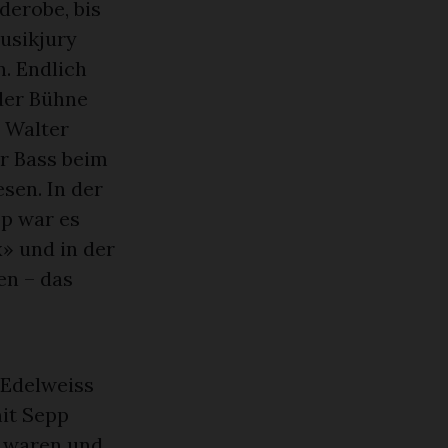
derobe, bis
Musikjury
n. Endlich
 der Bühne
 Walter
er Bass beim
esen. In der
p war es
x» und in der
en – das
 Edelweiss
it Sepp
e waren und