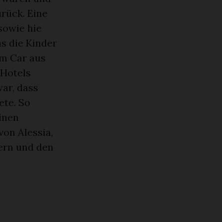
rück. Eine
sowie hie
s die Kinder
om Car aus
 Hotels
ar, dass
ete. So
einen
on Alessia,
ern und den