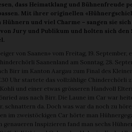
sen, dass Heimatklang und Bühnenfreude p
ssen. Mit ihrer originellen «Hühnergschich
 Hühnern und viel Charme – sangen sie sich 
von Jury und Publikum und holten sich den 
l.
eiger von Saanen» vom Freitag, 19. September, 
Chinderchörli Saanenland am Sonntag, 28. Septe
ch Birr im Kanton Aargau zum Final des Kleine
7.30 Uhr startete das vollzählige Chinderchörl
 Kohli und einer etwas grösseren Handvoll Elte
nried aus nach Birr. Die Laune im Car war heit
er, schnattern da. Doch was war da noch zu hör
zen im zweistöckigen Car hörte man Hühnergegac
m genaueren Inspizieren fand man sechs Hühner.