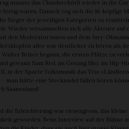
rag musste das Chinderchörli wieder in die Gar
e fertig waren. Danach zog sich die 16-köpfige 
ie Sieger der jeweiligen Kategorien zu ermittel
eit. Wieder versammelten sich alle Akteure auf
it den Moderator:innen und dem Jury-Obmann
Herzklopfen aller war deutlicher zu hören als d
 Walter Briner begann, die ersten Plätze zu verl
and gewann Sam Red, im Gesang Ilko, im Hip-Ho
II, in der Sparte Volksmusik das Trio «Ländleri
 – man hätte eine Stecknadel fallen hören könn
li Saanenland!
d die Erleichterung war riesengross, das kleine
hkeit geworden. Beim Interview auf der Bühne m
ten die Kinder, dass sie auch hier grosse Klass