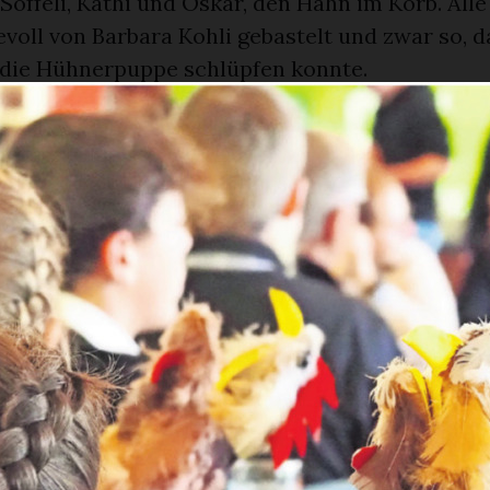
, Söffeli, Käthi und Oskar, den Hahn im Korb. All
voll von Barbara Kohli gebastelt und zwar so, 
 die Hühnerpuppe schlüpfen konnte.
or dem Sturm
uten und ruhigen Fahrt ins neblige, verregnete 
der in der für sie reservierten Künstlergarderob
d sich einsingen. Mittlerweile war auch die zwe
, Denise Mösching, zu uns gestossen. Wie die Bä
, direkt vom eigenen Poltertag in den Hühnerstal
ten Mal zum Soundcheck. Geradestehen, Kopf ho
, eigentlich nichts Neues für das geübte Chind
r speziell. Nach einer guten Hauptprobe war d
an der Reihe. Nicht nur für die Kleinen, sonder
nen, zu denen nun auch Yvonne Haldi gestossen 
rauenchorreise. Wie schon letztes Mal war die V