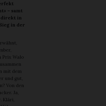
erfekt
t» – samt
direkt in
Sieg in der
erwähnt,
mber,
n Prix Walo
i zusammen
rn mit dem
er und gut,
en? Von den
ker. Ja,
 Kläri,