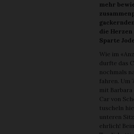
mehr bewie
zusammenpa
gackernden
die Herzen 
Sparte Jode
Wie im «Anz
durfte das 
nochmals na
fahren. Um 
mit Barbara
Car von Schö
tuscheln hi
unteren Sit
ehrlich! Bei