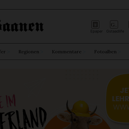
Epaper
Gstaadlife
fer
Regionen
Kommentare
Fotoalben