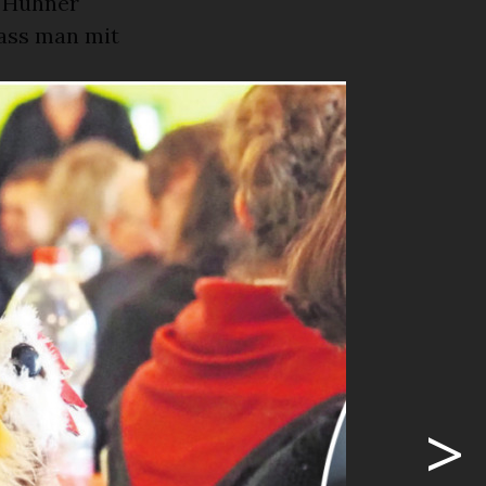
e Hühner
dass man mit
Birr konnten
e die Beine
ite Leiterin
uerinnen
l. Nun ging
ch, Blick
erchörli und
as
n auch für
>
war, direkt
erpflegung