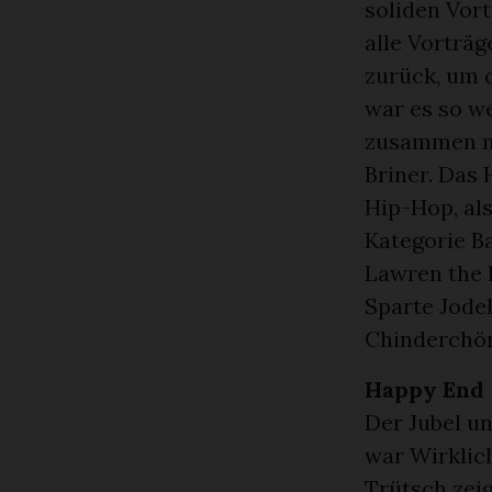
soliden Vort
alle Vorträg
zurück, um d
war es so w
zusammen m
Briner. Das 
Hip-Hop, als
Kategorie B
Lawren the I
Sparte Jodel
Chinderchör
Happy End
Der Jubel un
war Wirklic
Trütsch zeig