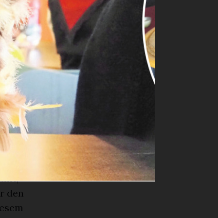
it den
Trütsch und
r
 gab,
 Jodel.
n der Reihe
e Kinder auf
o waren die
mmt,
r den
iesem