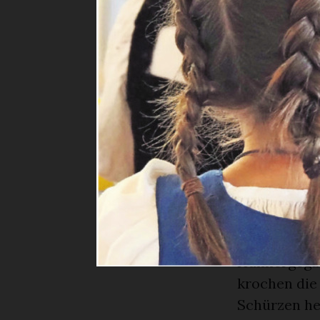
im Wydehof 
Moderatorin
den neuen B
Moderator:i
nämlich Ban
Unsere Kinde
waren.
Jetzt gehts 
Um 16.10 Uhr
die Bühne, 
Hühner gebl
Hühnergegac
krochen die
Schürzen he