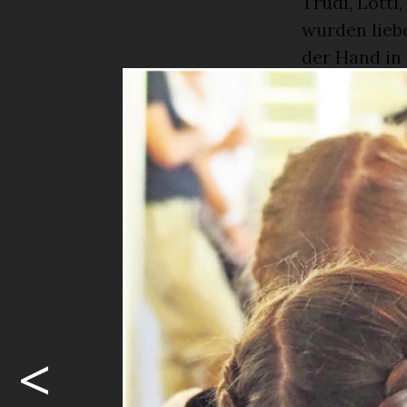
Trudi, Lotti
wurden liebe
der Hand in
Die Ruhe v
Nach einer g
sich die Kin
vertreten un
des Chörlis
halt so sind
es zum zwei
ins Publikum
dennoch seh
Mittagessen 
<
die Leiterin
von ihrer F