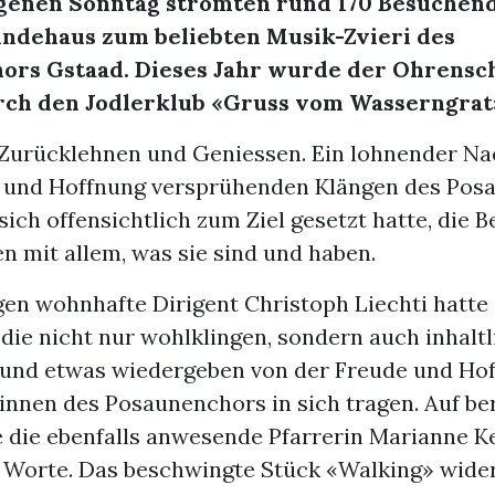
enen Sonntag strömten rund 170 Besuchend
ndehaus zum beliebten Musik-Zvieri des
ors Gstaad. Dieses Jahr wurde der Ohrens
rch den Jodlerklub «Gruss vom Wasserngrat
Zurücklehnen und Geniessen. Ein lohnender Na
 und Hoffnung versprühenden Klängen des Pos
sich offensichtlich zum Ziel gesetzt hatte, die
n mit allem, was sie sind und haben.
gen wohnhafte Dirigent Christoph Liechti hatte
die nicht nur wohlklingen, sondern auch inhaltli
 und etwas wiedergeben von der Freude und Hof
:innen des Posaunenchors in sich tragen. Auf b
e die ebenfalls anwesende Pfarrerin Marianne K
n Worte. Das beschwingte Stück «Walking» wider