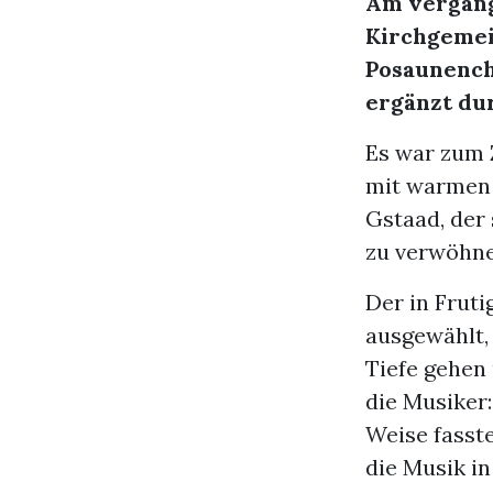
Am vergang
Kirchgemei
Posaunench
ergänzt du
Es war zum 
mit warmen
Gstaad, der 
zu verwöhne
Der in Fruti
ausgewählt, 
Tiefe gehen
die Musiker
Weise fasst
die Musik i