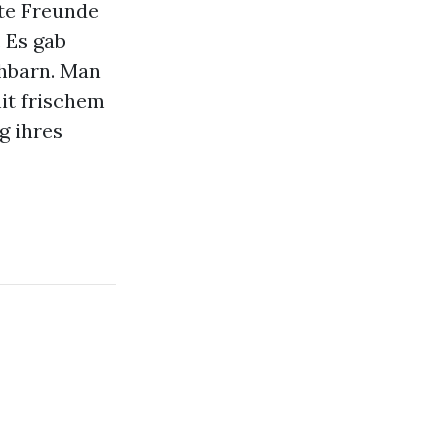
te Freunde
 Es gab
hbarn. Man
mit frischem
g ihres