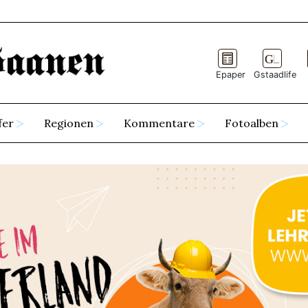
Epaper
Gstaadlife
fer
Regionen
Kommentare
Fotoalben