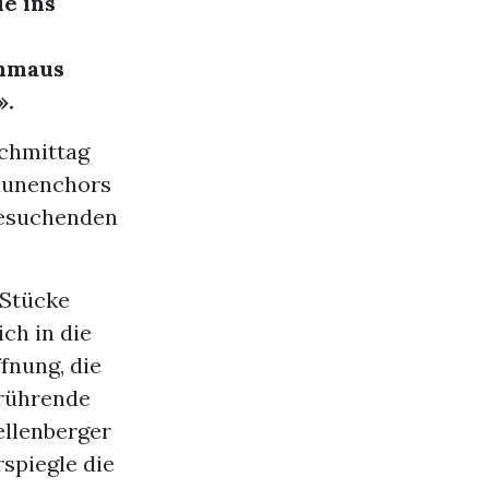
e ins
chmaus
».
chmittag
aunenchors
 Besuchenden
 Stücke
ch in die
fnung, die
erührende
ellenberger
spiegle die