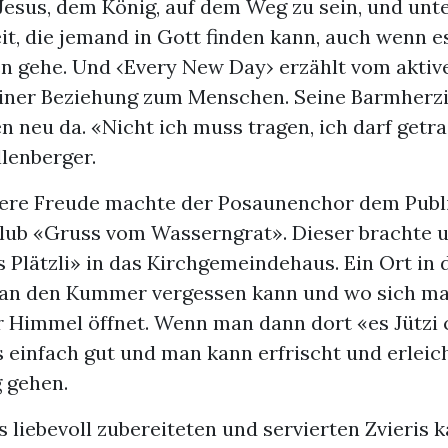
Jesus, dem König, auf dem Weg zu sein, und unt
it, die jemand in Gott finden kann, auch wenn e
en gehe. Und ‹Every New Day› erzählt vom aktiv
einer Beziehung zum Menschen. Seine Barmherzi
 neu da. «Nicht ich muss tragen, ich darf getra
lenberger.
ere Freude machte der Posaunenchor dem Publ
lub «Gruss vom Wasserngrat». Dieser brachte 
 Plätzli» in das Kirchgemeindehaus. Ein Ort in
man den Kummer vergessen kann und wo sich m
r Himmel öffnet. Wenn man dann dort «es Jützi 
s einfach gut und man kann erfrischt und erleic
g gehen.
liebevoll zubereiteten und servierten Zvieris 