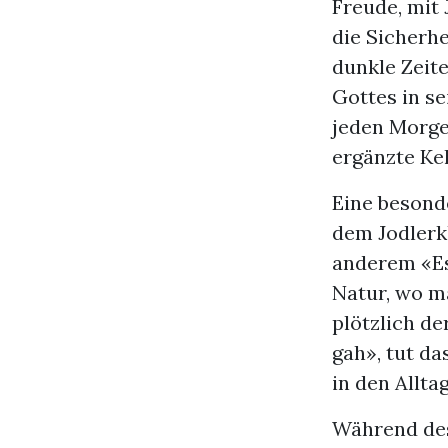
Freude, mit 
die Sicherhe
dunkle Zeit
Gottes in s
jeden Morgen
ergänzte Kel
Eine besond
dem Jodlerk
anderem «Es
Natur, wo 
plötzlich de
gah», tut da
in den Allta
Während des 