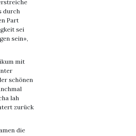
erstreiche
s durch
en Part
gkeit sei
gen sein»,
ikum mit
unter
 der schönen
anchmal
cha lah
htert zurück
kamen die