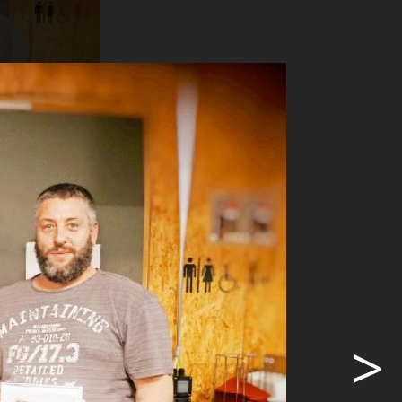
niel Wäfler.
>
ler am
 zahlreich