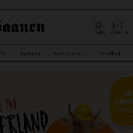
Epaper
Gstaadlife
fer
Regionen
Kommentare
Fotoalben