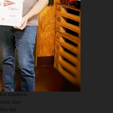
ammlung der
te
ie in der
 Wahlen
 Präsidenten
glied Jonas
n durften an
er bedankte
andskollegen
den Kindern
zeit. Der
ler für