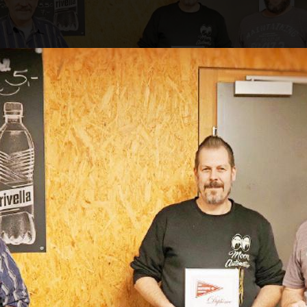
-Jubilaren: v.l. Paul Bärtschi, Matthias Weber und Da
um 18 Uhr begrüsste Präsident Stefan Wampf
. Januar im Restaurant Simmental Arena die