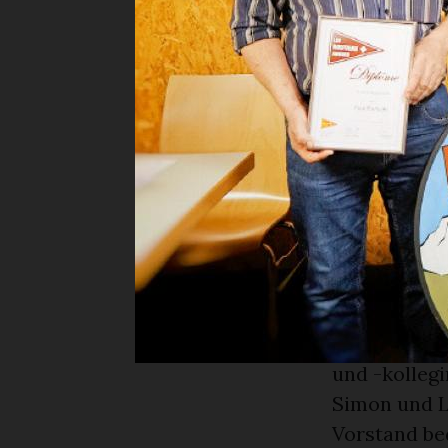
erschienen
Les Routie
Der Präside
Versammlung
Sektion sel
durchgeführ
Jonathan vo
Gobeli erfre
Drei 25-Jah
der Versamm
sich bei den
und -kolleg
Simon und L
Vorstand be