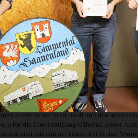
en Mitglieder und Gäste zur 37. Hauptvers
rs Suisses, Sektion Simmental-Saanenland.
nt führte wie gewohnt gekonnt durch seine letz
 und erläuterte die Tätigkeiten im Verband sow
bst. Während der Versammlung wurden diverse
t – so darf sich die Sektion nun über den neuen
n Siebenthal sowie über das neue Vorstandsmit
uen.
re-Jubilaren und zwei Lehrabschlussgängerinne
lung persönlich geehrt werden. Stefan Wampfl
 vier Berner Sektionspräsidenten, seinen Vorst
innen sowie seiner Frau Heidi und den anwesen
uca für die Unterstützung während seiner Amts
dankte sich mit einem Präsent bei Stefan Wampf