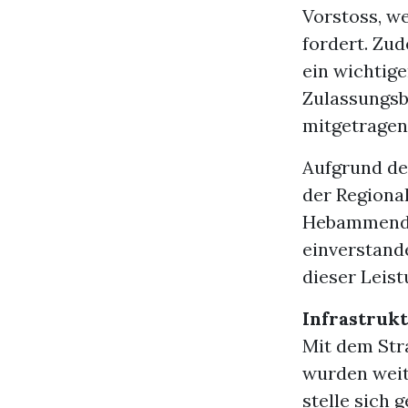
Vorstoss, w
fordert. Zu
ein wichtig
Zulassungsb
mitgetragen
Aufgrund de
der Regiona
Hebammendie
einverstand
dieser Leist
Infrastruk
Mit dem Str
wurden weit
stelle sich 