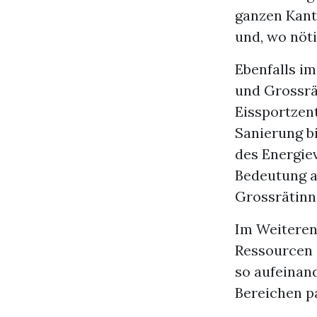
ganzen Kant
und, wo nöt
Ebenfalls i
und Grossrä
Eissportzen
Sanierung bi
des Energie
Bedeutung a
Grossrätinn
Im Weiteren 
Ressourcen 
so aufeinand
Bereichen pa