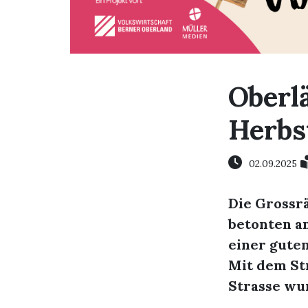
Oberl
Herbs
02.09.2025
Die Grossr
betonten a
einer gute
Mit dem St
Strasse wu