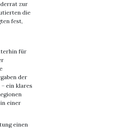
nderrat zur
utierten die
en fest,
terhin für
er
e
rgaben der
– ein klares
Regionen
in einer
tung einen