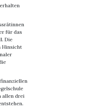
erhalten
ssrätinnen
er für das
. Die
n Hinsicht
naler
die
finanziellen
egelschule
 allen drei
entstehen.