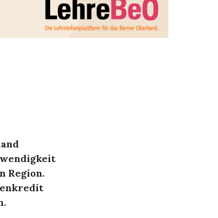
land
twendigkeit
n Region.
menkredit
n.