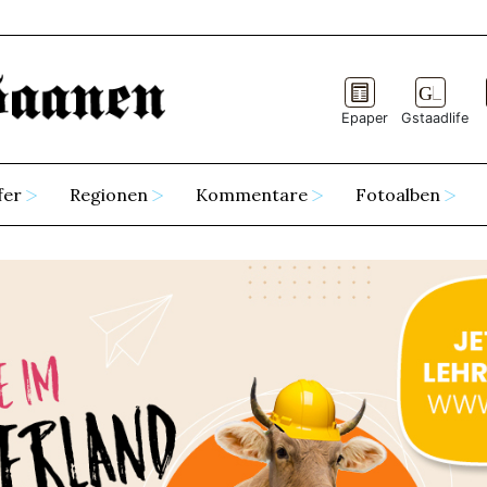
Epaper
Gstaadlife
fer
Regionen
Kommentare
Fotoalben