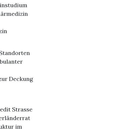
zinstudium
närmedizin
zin
 Standorten
mbulanter
 zur Deckung
edit Strasse
erländerrat
ruktur im