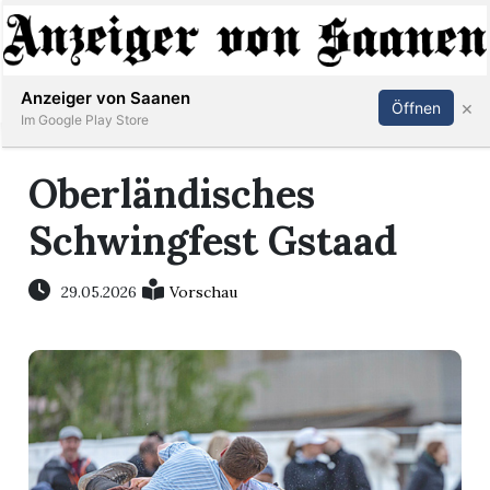
Abonnieren
Anmelden
Anzeiger von Saanen
×
Öffnen
Im Google Play Store
Oberländisches
er
Schwingfest Gstaad
life
29.05.2026
Vorschau
Events
letter
mo
st
rtseite