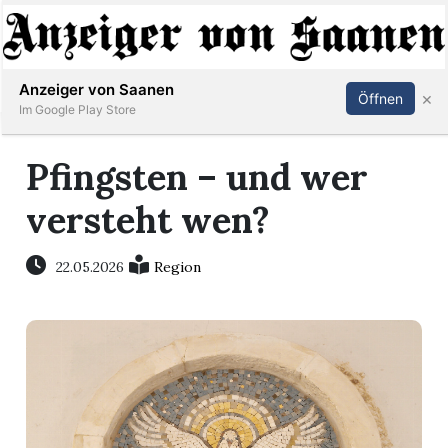
Abonnieren
Anmelden
Anzeiger von Saanen
×
Öffnen
Im Google Play Store
Pfingsten – und wer
er
versteht wen?
life
22.05.2026
Region
Events
letter
mo
st
rtseite