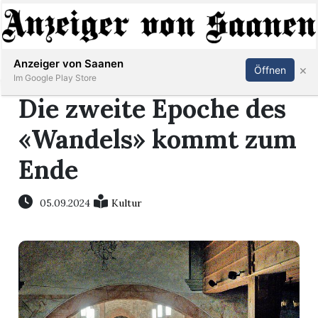
Abonnieren
Anmelden
Anzeiger von Saanen
×
Öffnen
Im Google Play Store
Die zweite Epoche des
«Wandels» kommt zum
er
Ende
life
05.09.2024
Kultur
Events
letter
mo
st
rtseite