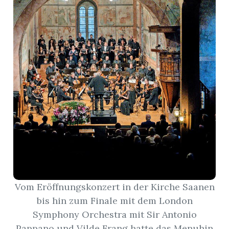
r
nd
Vom Eröffnungskonzert in der Kirche Saanen
bis hin zum Finale mit dem London
Symphony Orchestra mit Sir Antonio
Pappano und Vilde Frang hatte das Menuhin