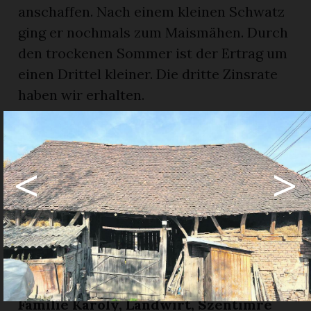
anschaffen. Nach einem kleinen Schwatz
ging er nochmals zum Maismähen. Durch
den trockenen Sommer ist der Ertrag um
einen Drittel kleiner. Die dritte Zinsrate
haben wir erhalten.
Auch die Zunahme der Bären, die bereits
bis zu den Dörfern kommen und damit
<
>
die Felder verwüsten, bereiten den
Landwirten und der Bevölkerung grosse
Sorge. Die rumänische Regierung hat den
Abschuss bewilligt, dieser wurde jedoch
von der EU gestoppt. So müssen die
Felder umzäunt werden.
Familie Karoly, Landwirt, Szentimre