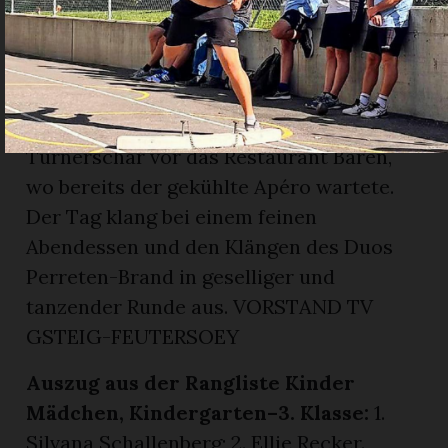
polysportive Fähigkeiten sowie etwas
Glück im Mittelpunkt standen.
Nach einem wohlverdienten
Zvierigetränk und dem gemeinsamen
Aufräumen begab sich die fröhliche
Turnerschar vor das Restaurant Bären,
wo bereits der gekühlte Apéro wartete.
Der Tag klang bei einem feinen
Abendessen und den Klängen des Duos
Perreten-Brand in geselliger und
tanzender Runde aus. VORSTAND TV
GSTEIG-FEUTERSOEY
Auszug aus der Rangliste Kinder
Mädchen, Kindergarten–3. Klasse:
1.
Silvana Schallenberg; 2. Ellie Recker.