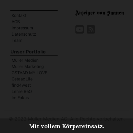
Kontakt
AGB
Impressum
Datenschutz
Team
Unser Portfolio
Müller Medien
Müller Marketing
GSTAAD MY LOVE
GstaadLife
find4west
Lehre BeO
Im Fokus
©
2023 Müller Medien AG. Alle Rechte vorbehalten.
Mit vollem Körpereinsatz.