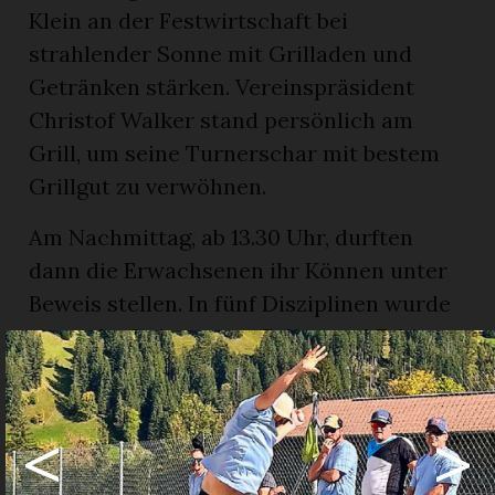
Klein an der Festwirtschaft bei
strahlender Sonne mit Grilladen und
Getränken stärken. Vereinspräsident
Christof Walker stand persönlich am
Grill, um seine Turnerschar mit bestem
Grillgut zu verwöhnen.
Am Nachmittag, ab 13.30 Uhr, durften
dann die Erwachsenen ihr Können unter
Beweis stellen. In fünf Disziplinen wurde
unter der Leitung von Selina und Fabian
Walker um den Tagessieg gekämpft. Als
krönender Abschluss fand der
<
>
traditionelle «Sie & Er»-Wettkampf statt,
bei dem wie immer Geschicklichkeit und