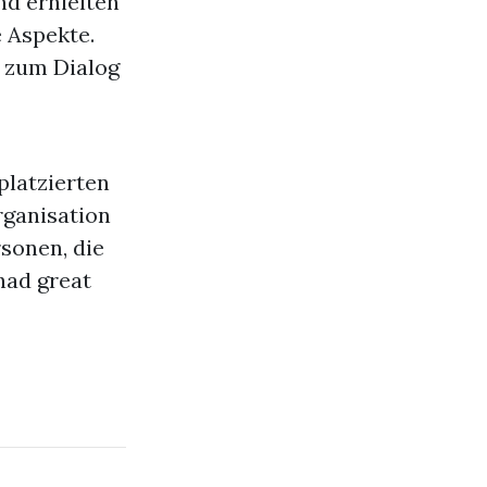
nd erhielten
e Aspekte.
 zum Dialog
platzierten
rganisation
sonen, die
had great