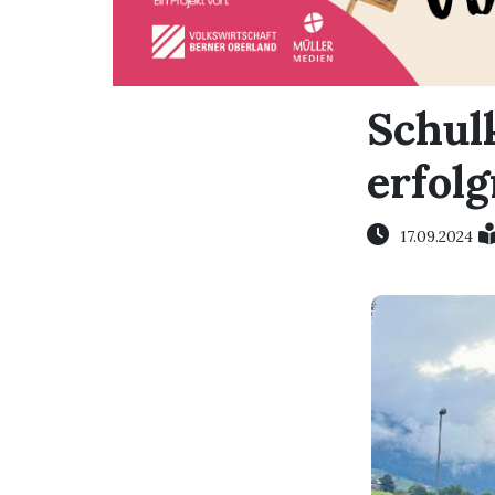
Schul
erfol
17.09.2024