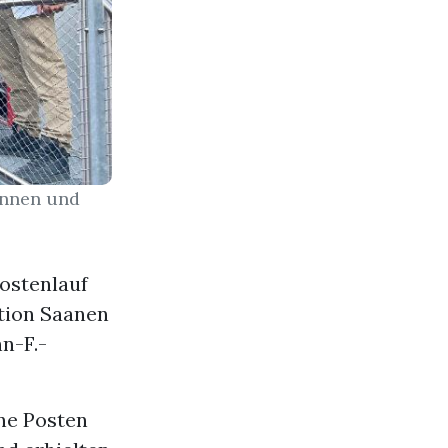
innen und
Postenlauf
ation Saanen
n-F.-
ene Posten