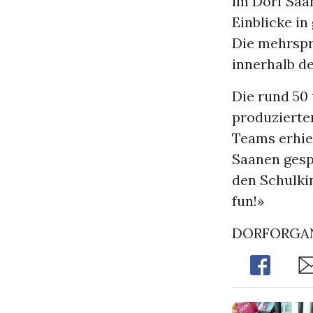
im Dorf Saan
Einblicke in
Die mehrspr
innerhalb d
Die rund 50
produzierte
Teams erhie
Saanen gesp
den Schulki
fun!»
DORFORGAN
Share
Sh