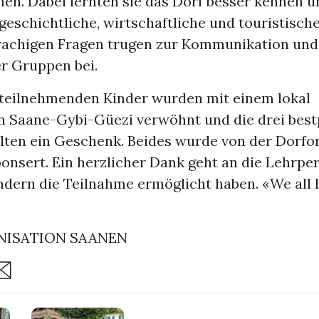
en. Dabei lernten sie das Dorf besser kennen u
 geschichtliche, wirtschaftliche und touristisch
achigen Fragen trugen zur Kommunikation und
er Gruppen bei.
 teilnehmenden Kinder wurden mit einem lokal
n Saane-Gybi-Güezi verwöhnt und die drei best
lten ein Geschenk. Beides wurde von der Dorfo
onsert. Ein herzlicher Dank geht an die Lehrper
ndern die Teilnahme ermöglicht haben. «We all 
ISATION SAANEN
are