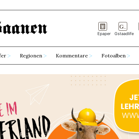
Epaper
Gstaadlife
fer
Regionen
Kommentare
Fotoalben