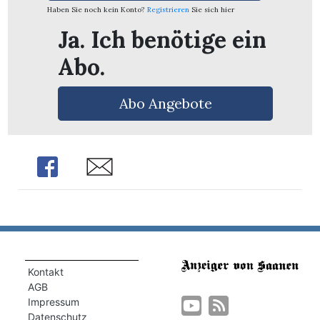
Haben Sie noch kein Konto?
Registrieren
Sie sich hier
Ja. Ich benötige ein
Abo.
Abo Angebote
Share
Share
um
n
Kontakt
AGB
Impressum
Datenschutz