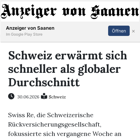
Abonnieren
Anmelden
Anzeiger von Saanen
×
Öffnen
Im Google Play Store
Schweiz erwärmt sich
er
schneller als globaler
life
Durchschnitt
Events
30.06.2026
Schweiz
letter
Swiss Re, die Schweizerische
mo
Rückversicherungsgesellschaft,
st
fokussierte sich vergangene Woche an
rtseite