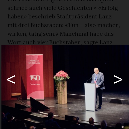
schrieb auch viele Geschichten.» «Erfolg
haben» beschrieb Stadtpräsident Lanz
mit drei Buchstaben: «Tun – also machen,
wirken, tätig sein.» Manchmal habe das
Wort auch vier Buchstaben, sagte Lanz
mit einem Lächeln. «Was die Institution
seit 150 leistet, ist beeindruckend und
verdient Respekt», so der Stadtpräsident,
<
>
der von offizieller Seite die besten Grüsse
der Stadtregierung überbrachte.
Strategie mit Zukunft
Der Verwaltungsratspräsident, Prof. Dr.
med. Gabriel Schär, zeigte sich erfreut,
dass die Schwerpunktstrategie bezüglich