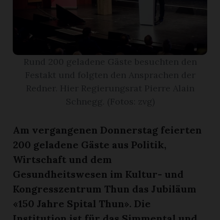
r
Rund 200 geladene Gäste besuchten den
Festakt und folgten den Ansprachen der
Redner. Hier Regierungsrat Pierre Alain
Schnegg. (Fotos: zvg)
Am vergangenen Donnerstag feierten
200 geladene Gäste aus Politik,
Wirtschaft und dem
nd
Gesundheitswesen im Kultur- und
Kongresszentrum Thun das Jubiläum
«150 Jahre Spital Thun». Die
Institution ist für das Simmental und