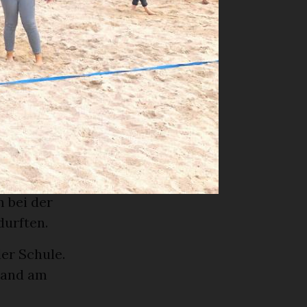
e des
 Das
sten bis
 los mit
ch welchem –
ndersame
ar lecker!
 bei der
durften.
er Schule.
tand am