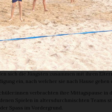
e Nasenspitze, aber bis am Nachmittag, dem End
waren diese sicher längst vergessen.
on guter Musik begannen wir mit dem Einturnen.
bernahmen dieses Jahr die Schüler:innen der er
se. Nachdem wir alle eingewärmt waren, ging es
ichtathletikdisziplinen und einem
hkeitsparcours für die Kindergartenkinder, na
eissigen Äpfelsammeln – ganz plötzlich auf wu
pfelkuchen auf dem Tisch stand. Mmmmh, das w
en sich die Jüngsten zusammen mit ihren Eltern
igung ein, nach welcher sie nach Hause gehen 
chüler:innen verbrachten ihre Mittagspause in d
edenen Spielen in altersdurchmischten Teams s
der Spass im Vordergrund.