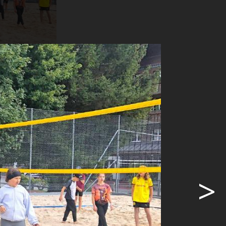
VG
hrpersonen
spannenden
>
dem
 statt.
 eine oder