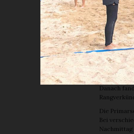
andere kalt
Sporttages, 
Begleitet v
Vorturnen ü
dritten Klas
diversen Le
Geschicklic
dank dem fl
Weise ein A
Danach fand
Rangverkünd
Die Primars
Bei verschi
Nachmittag 