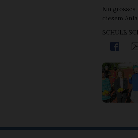
Ein grosses 
diesem Anlas
SCHULE S
Share
Sh