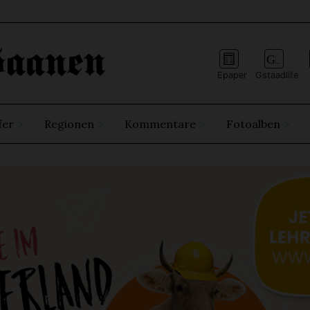
Epaper
Gstaadlife
fer
Regionen
Kommentare
Fotoalben