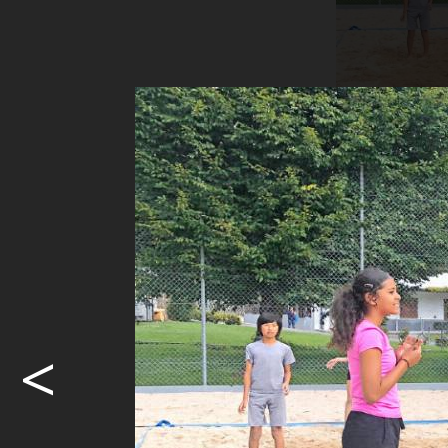
A
Am vergang
an der Sch
<
und erlebni
gewetteifer
Bei empfind