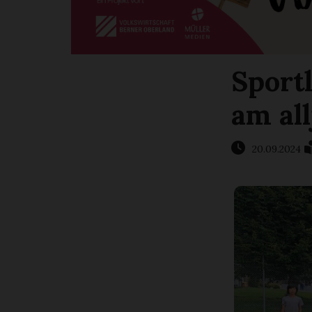
Sport
am al
20.09.2024