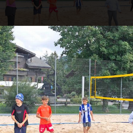
lle bereit für eine Runde Beachvolleyball. FOTOS: Z
enen Dienstag erlebten die Kinder und Le
ule Schönried-Gruben-Saanenmöser einen 
sreichen Tag. Der alljährliche Sporttag, an 
t wurde und alle ganz viel Spass hatten, fand
lich kalten Temperaturen am Morgen gab es die