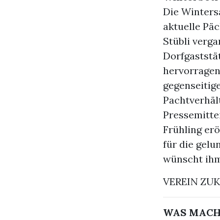
Die Winters
aktuelle Pä
Stübli verg
Dorfgaststä
hervorragen
gegenseitig
Pachtverhält
Pressemitte
Frühling erö
für die gel
wünscht ihm 
VEREIN ZU
WAS MACH