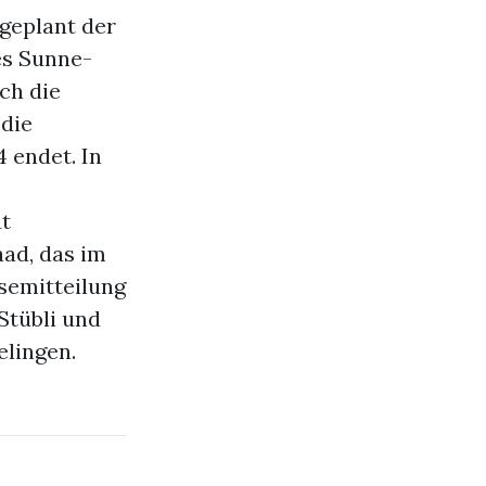
 geplant der
es Sunne-
ch die
 die
 endet. In
ut
aad, das im
ssemitteilung
Stübli und
elingen.