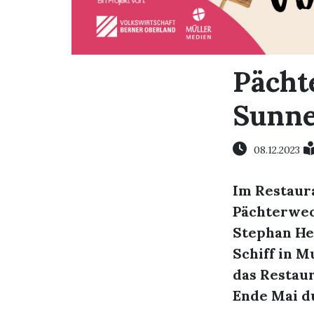
Pächt
Sunne
08.12.2023
Im Restaura
Pächterwech
Stephan Hel
Schiff in 
das Restaur
Ende Mai du