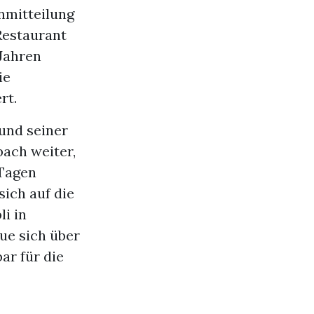
nmitteilung
Restaurant
 Jahren
ie
rt.
und seiner
bach weiter,
 Tagen
sich auf die
i in
ue sich über
ar für die