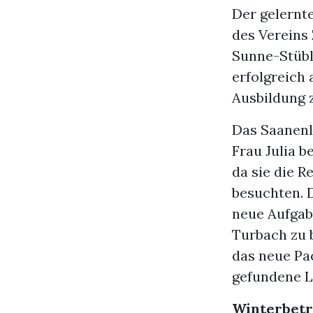
Der gelernt
des Vereins 
Sunne-Stübli
erfolgreich 
Ausbildung z
Das Saanenl
Frau Julia b
da sie die R
besuchten. D
neue Aufgab
Turbach zu 
das neue Pac
gefundene Lö
Winterbetr