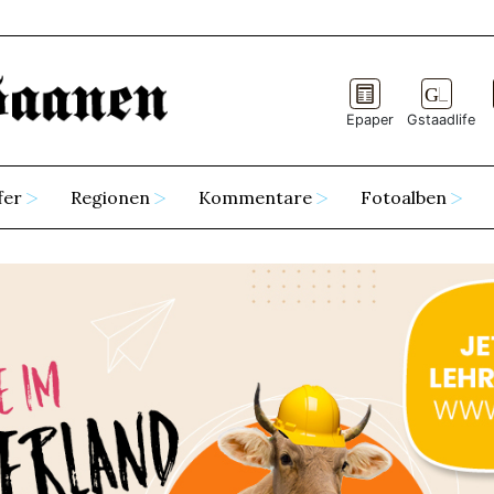
Epaper
Gstaadlife
fer
Regionen
Kommentare
Fotoalben