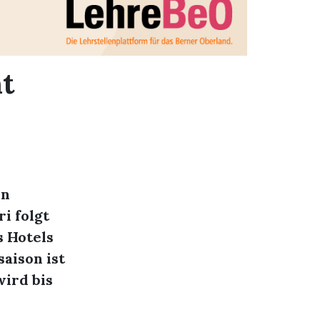
t
en
i folgt
s Hotels
aison ist
wird bis