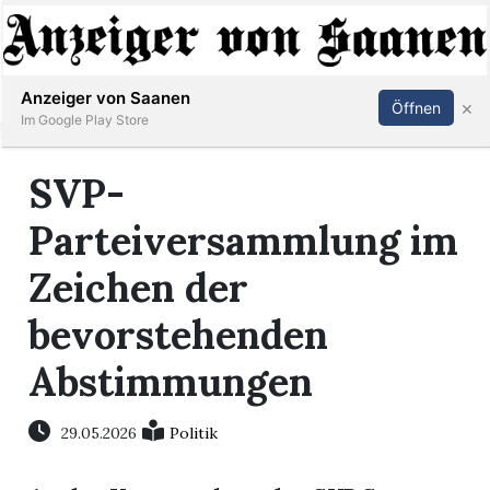
Abonnieren
Anmelden
Anzeiger von Saanen
×
Öffnen
Im Google Play Store
SVP-
er
Parteiversammlung im
life
Zeichen der
Events
bevorstehenden
letter
Abstimmungen
mo
29.05.2026
Politik
st
rtseite