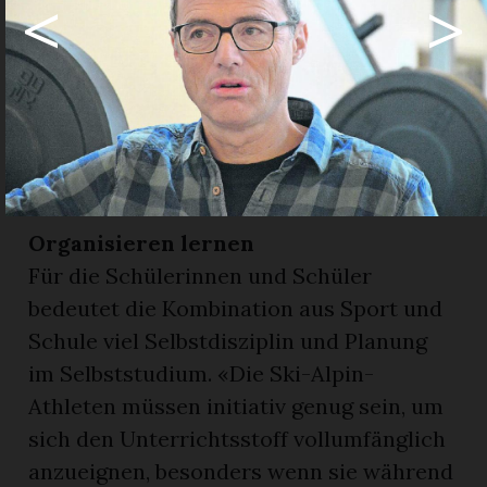
<
>
«Ich bin verantwortlich, dass die Talente
ihre schulischen Pflichten ebenso
erfüllen wie die im Leistungssport. Wir
müssen sicherstellen, dass sie ihr Wissen
anhand des Lehrplans entwickeln und
erweitern.»
Organisieren lernen
Für die Schülerinnen und Schüler
bedeutet die Kombination aus Sport und
Schule viel Selbstdisziplin und Planung
im Selbststudium. «Die Ski-Alpin-
Athleten müssen initiativ genug sein, um
sich den Unterrichtsstoff vollumfänglich
anzueignen, besonders wenn sie während