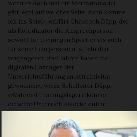
wenn es doch mal ein Motivationstief
gibt, egal auf welcher Seite, dann komme
ich ins Spiel», erklärt Christoph Däpp, der
als Koordinator die Ansprechperson
sowohl für die jungen Sportler als auch
für seine Lehrpersonen ist. «In den
vergangenen drei Jahren haben die
digitalen Lösungen der
Unterrichtsführung an Attraktivität
gewonnen», weiss Schulleiter Däpp.
«Während Trainingslagern können
einzelne Unterrichtsblöcke online
ergänzt werden.»
Im Standardisierungsprozess ist der
Bildungserfolg ein wichtiger Indikator.