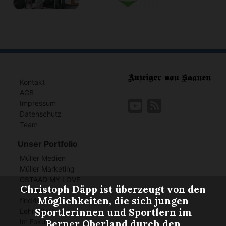
Kontakt
AGB
Impressum
Datenschutz
Team
Unser Portfolio
Müller Medien
Müller Marketing
GSTAAD MY LOVE
Christoph Däpp ist überzeugt von den
GstaadLife
Möglichkeiten, die sich jungen
find4west
Sportlerinnen und Sportlern im
Lehre BeO
Im Fokus
Berner Oberland durch den