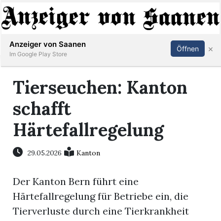
Abonnieren
Anmelden
Anzeiger von Saanen
×
Öffnen
Im Google Play Store
Tierseuchen: Kanton
er
schafft
life
Härtefallregelung
Events
29.05.2026
Kanton
letter
Der Kanton Bern führt eine
mo
Härtefallregelung für Betriebe ein, die
st
Tierverluste durch eine Tierkrankheit
rtseite