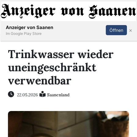
Abonnieren
Anmelden
Anzeiger von Saanen
×
Öffnen
Im Google Play Store
Trinkwasser wieder
er
uneingeschränkt
life
verwendbar
Events
22.05.2026
Saanenland
letter
mo
st
rtseite