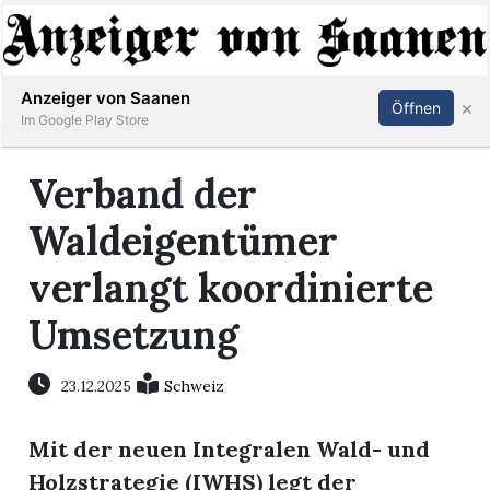
Abonnieren
Anmelden
Anzeiger von Saanen
×
Öffnen
Im Google Play Store
Verband der
er
Waldeigentümer
life
verlangt koordinierte
Events
Umsetzung
letter
23.12.2025
Schweiz
mo
st
Mit der neuen Integralen Wald- und
rtseite
Holzstrategie (IWHS) legt der