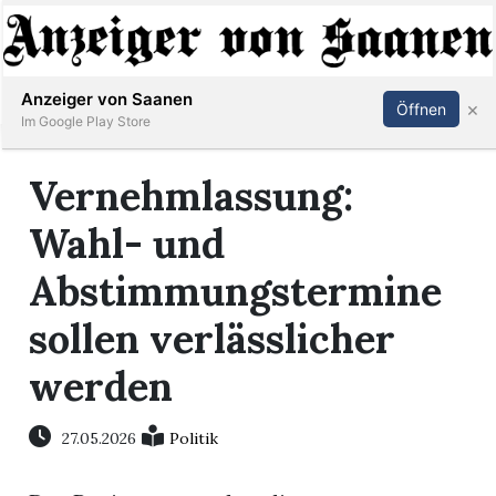
Abonnieren
Anmelden
Anzeiger von Saanen
×
Öffnen
Im Google Play Store
Vernehmlassung:
er
Wahl- und
life
Abstimmungstermine
Events
sollen verlässlicher
letter
werden
mo
27.05.2026
Politik
st
rtseite