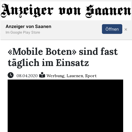
Abonnieren
Anmelden
Anzeiger von Saanen
×
Öffnen
Im Google Play Store
«Mobile Boten» sind fast
er
täglich im Einsatz
life
08.04.2020
Werbung
,
Lauenen
,
Sport
Events
letter
mo
st
rtseite