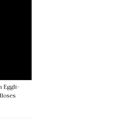
 Eggli-
dloses