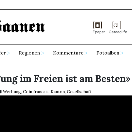
Epaper
Gstaadlife
fer
Regionen
Kommentare
Fotoalben
ng im Freien ist am Besten»
Werbung
,
Coin francais
,
Kanton
,
Gesellschaft