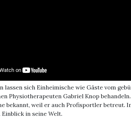
ren lassen sich Einheimische wie Gäste vom gebü
hen Physiotherapeuten Gabriel Knop behandeln. E
e bekannt, weil er auch Profisportler betreut. 
 Einblick in seine Welt.