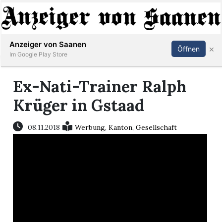
Abonnieren
Anmelden
Anzeiger von Saanen
×
Öffnen
Im Google Play Store
Ex-Nati-Trainer Ralph
er
Krüger in Gstaad
life
08.11.2018
Werbung
,
Kanton
,
Gesellschaft
Events
letter
mo
st
rtseite