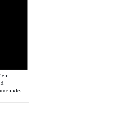
 ein
nd
romenade.