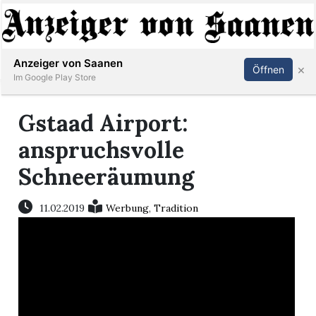
Abonnieren
Anmelden
Anzeiger von Saanen
×
Öffnen
Im Google Play Store
Gstaad Airport:
er
anspruchsvolle
Schneeräumung
life
Events
11.02.2019
Werbung
,
Tradition
letter
mo
st
rtseite