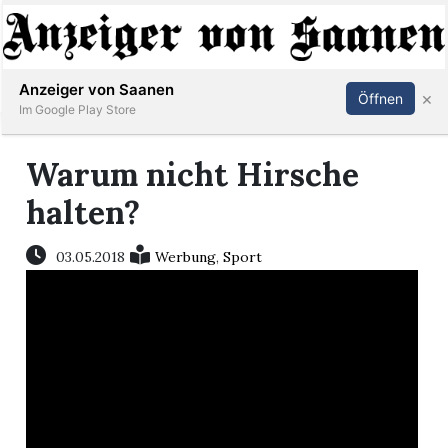
Abonnieren
Anmelden
Anzeiger von Saanen
×
Öffnen
Im Google Play Store
Warum nicht Hirsche
er
halten?
life
03.05.2018
Werbung
,
Sport
Events
letter
mo
st
rtseite