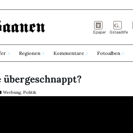
Epaper
Gstaadlife
fer
Regionen
Kommentare
Fotoalben
e übergeschnappt?
Werbung
,
Politik