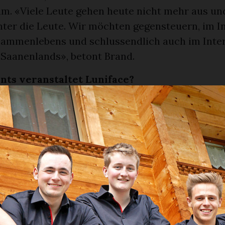
. «Viele Leute gehen heute nicht mehr aus un
nter die Leute. Wir möchten gegensteuern, im I
sammenlebens und schlussendlich auch im Inte
 Saanenlands», betont Brand.
nts veranstaltet Luniface?
anisiert verschiedene Anlässe, darunter das Bar
as als bekanntestes Event jeweils Ende August s
zu richtet Luniface die Après-Ski-Party aus. V
nte Luniface im Rahmen der Gstaad Züglete g
organisation Gstaad ein Festzelt mit Barbetrieb
 aktiv zur Belebung des regionalen Kultur- und
slebens bei. Damit sollte der Anlass zeitlich v
rend in den vergangenen Jahren am frühen Ab
 das Fest dieses Mal bis Mitternacht. Auch an de