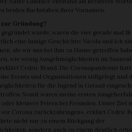
Der Name Luniface entstand als kreatives Worts
ten beiden Buchstaben ihrer Vornamen.
 zur Gründung?
 gegründet wurde, waren die vier gerade mal 18 
ntlich eine lustige Geschichte: Nicola und ich si
en, als wir uns bei ihm zu Hause getroffen hab
en, wie wenig Ausgehmöglichkeiten im Saanen
 erklärt Cedric Brand. Die Coronapandemie hatt
leine Events und Organisationen stillgelegt und
öglichkeiten für die Jugend in Gstaad eingesch
etroffen. Somit waren meine ersten Ausgeherfa
oder kleinere Feiern bei Freunden. Unser Ziel 
t vor Corona zurückzubringen», erklärt Cedric B
hrte nicht nur zu einem Rückgang der
chkeiten, sondern auch zu einem deutlich erh