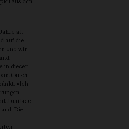
piel aus den
Jahre alt.
nd auf die
en und wir
land
e in dieser
 damit auch
ränkt. «Ich
hrungen
mit Luniface
rand. Die
öhten