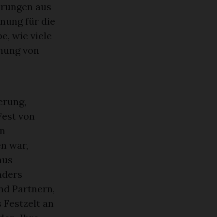
hrungen aus
nung für die
e, wie viele
anung von
erung,
Fest von
rn
n war,
aus
nders
und Partnern,
 Festzelt an