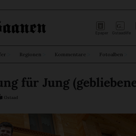
Epaper
Gstaadlife
fer
Regionen
Kommentare
Fotoalben
ng für Jung (gebliebene
Gstaad