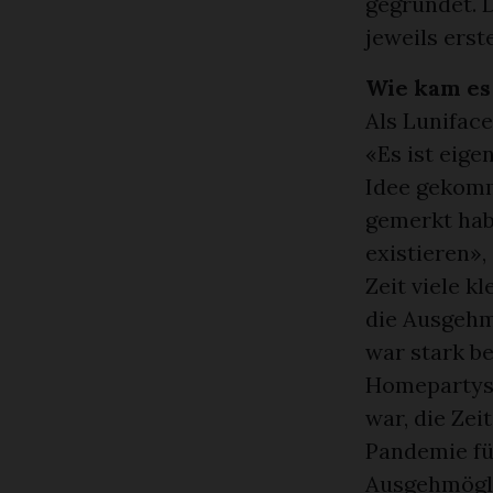
gegründet. 
jeweils ers
Wie kam es
Als Luniface
«Es ist eige
Idee gekomm
gemerkt hab
existieren»,
Zeit viele k
die Ausgehm
war stark b
Homepartys 
war, die Zei
Pandemie fü
Ausgehmögli