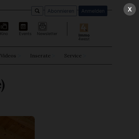
X
Abonnieren
Anmelden
Kino
Events
Newsletter
Immo
4west
Videos
Inserate
Service
)