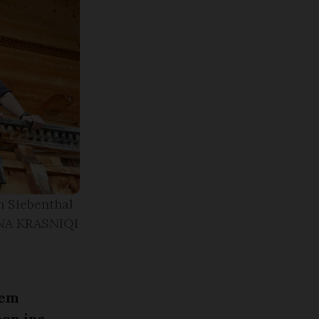
n Siebenthal
INA KRASNIQI
hem
en ins