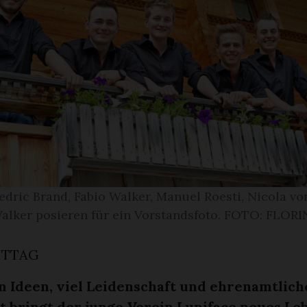
Cedric Brand, Fabio Walker, Manuel Roesti, Nicola vo
alker posieren für ein Vorstandsfoto. FOTO: FLOR
ITTAG
en Ideen, viel Leidenschaft und ehrenamtlic
 bringt der junge Verein Luniface neues Leb