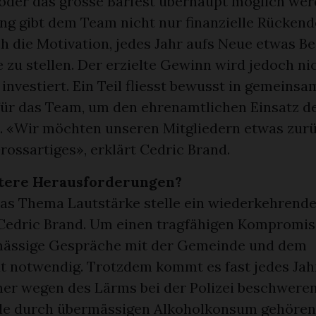
 oder das grosse Barfest überhaupt möglich wer
ng gibt dem Team nicht nur finanzielle Rücken
h die Motivation, jedes Jahr aufs Neue etwas B
e zu stellen. Der erzielte Gewinn wird jedoch ni
investiert. Ein Teil fliesst bewusst in gemeinsa
 für das Team, um den ehrenamtlichen Einsatz de
. «Wir möchten unseren Mitgliedern etwas zur
Grossartiges», erklärt Cedric Brand.
itere Herausforderungen?
as Thema Lautstärke stelle ein wiederkehrend
t Cedric Brand. Um einen tragfähigen Kompromiss
mässige Gespräche mit der Gemeinde und dem
 notwendig. Trotzdem kommt es fast jedes Jahr
er wegen des Lärms bei der Polizei beschweren
le durch übermässigen Alkoholkonsum gehören