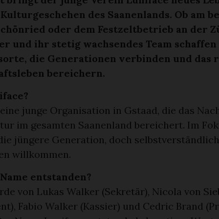
 Kulturgeschehen des Saanenlands. Ob am be
Schönried oder dem Festzeltbetrieb an der Zü
er und ihr stetig wachsendes Team schaffen
orte, die Generationen verbinden und das r
ftsleben bereichern.
iface?
 eine junge Organisation in Gstaad, die das Nac
ltur im gesamten Saanenland bereichert. Im Fo
die jüngere Generation, doch selbstverständlich
en willkommen.
r Name entstanden?
rde von Lukas Walker (Sekretär), Nicola von Sie
nt), Fabio Walker (Kassier) und Cedric Brand (P