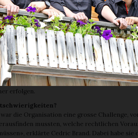
Luniface mit einer kleinen Bar vertreten.
ist es Projekte auf die Beine zu stellen?
 das Festzelt an der Züglete oder die Après-Ski
 organisieren und liessen sich meist innerhalb 
 umsetzen, so Cedric Brand. Das Barfest hinge
itungszeit von rund einem halben Jahr und sei 
 Aufwand verbunden, wie z.B. dem Buchen von 
es ist sehr anspruchsvoll, da die Bands häufig b
usgebucht sind. Deshalb muss eine Anfrage oft
her erfolgen.
rtschwierigkeiten?
war die Organisation eine grosse Challenge, vor
herausfinden mussten, welche rechtlichen Vora
 müssen», erklärte Cedric Brand. Dabei habe sie 