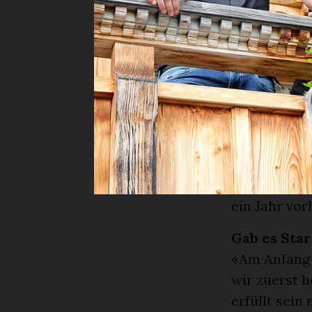
Musique war 
Wie schwer 
Projekte wie
einfacher zu
drei Wochen
eine Vorbere
erheblichem
Musikern. Di
im Voraus a
ein Jahr vor
Gab es Sta
«Am Anfang 
wir zuerst 
erfüllt sein