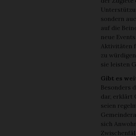
der Züglete
Unterstützu
sondern auc
auf die Bein
neue Events 
Aktivitäten
zu würdigen
sie leisten 
Gibt es we
Besonders d
dar, erklär
seien regel
Gemeinderat
sich Anwohn
Zwischenfäl