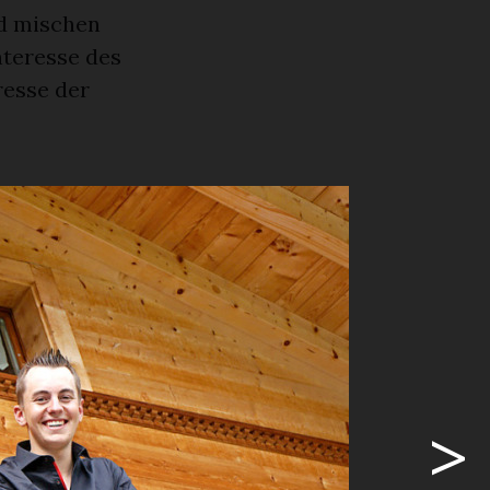
d mischen
nteresse des
resse der
fest in
tattfindet.
or einigen
emeinsam
 aufstellen
erlängert
>
end Schluss
r Fête de la