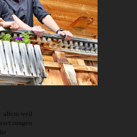
-Party seien
von zwei bis
gen benötige
mit
Bands oder
ereits lange
mals schon
 allem weil
ussetzungen
die