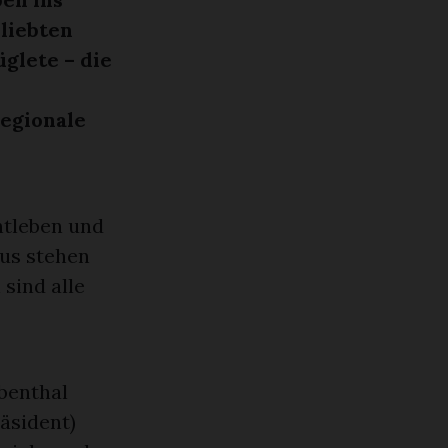
liebten
glete – die
egionale
htleben und
kus stehen
 sind alle
benthal
räsident)