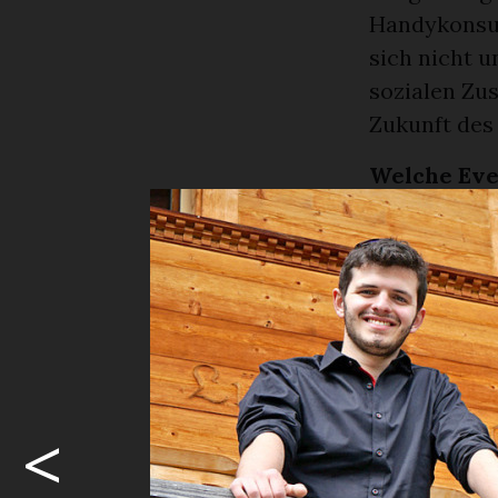
Handykonsum
sich nicht u
sozialen Zu
Zukunft des
Welche Eve
Luniface org
Schönried, d
Ergänzend da
Wochen kon
mit der Dorf
und trägt so
Gemeinschaft
<
werden: Wäh
war, dauerte