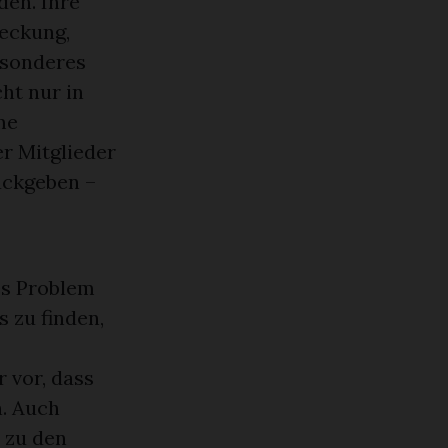
den. Ihre
deckung,
esonderes
cht nur in
me
r Mitglieder
ückgeben –
es Problem
 zu finden,
 vor, dass
. Auch
 zu den