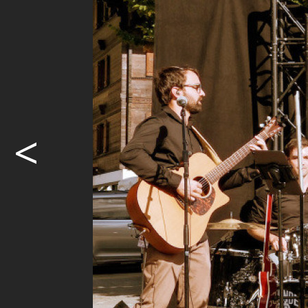
Samstag, 20
zahlreiche
anzog.
CLAUDIA H
Für die tei
einem stärk
<
Hotels, gefo
Künstlerpla
Bernerhof –
Fünf Bühnen 
Saanenland 
nachmittags
Junge Talent
und Künstle