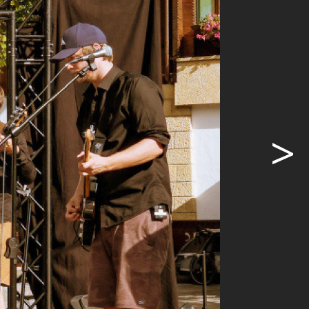
Bühne, die
er:innen
er Tag mit
Gstaad
>
tkübel samt
ro im Hotel
Gstaad
rei Uhr
rgang ein.
stlerinnen
n