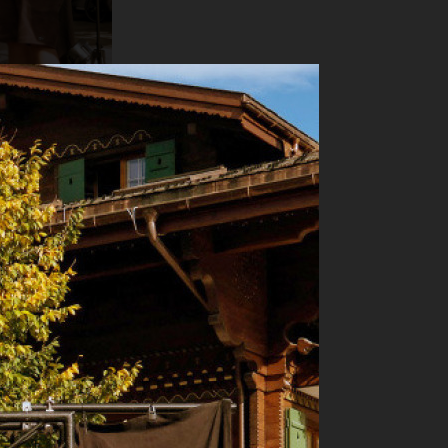
FOTO: ZVG
e la musique
 sich am