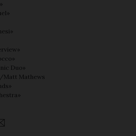
»
uel»
nesi»
erview»
occo»
nic Duo»
»/Matt Mathews
nds»
hestra»
are