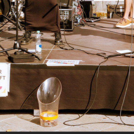
den neuen Klangfarben begeistern. Besonders
seitige Line-up, das den Fokus auf regionale Ta
ste Musikrichtungen setzte. Für viele Saaner wa
r einheimischen Band «Schocco Rocco» ein echte
sender Schweizer Rock mit Mundarttexten und
denen Rhythmen sorgte für ausgelassene Stimm
üllte Gstaader Promenade zeigte eindrücklich di
 Wirkung dieses Musikevents, das Gäste und E
sen in seinen Bann zog.
 KÜNSTLERINNEN UND KÜNSTLER:
r Gesellschaft»