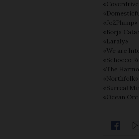
«Coverdrive
«Domesticf
«Jo2Plainp»
«Borja Cata
«Laraly»
«We are Int
«Schocco R
«The Harmo
«Northfolk
«Surreal Mi
«Ocean Orc
Share
Sh