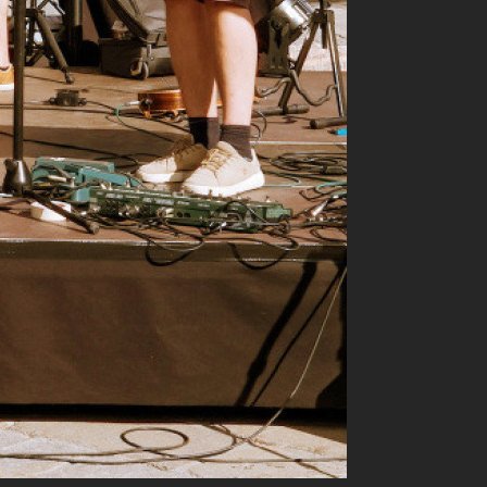
 spannend
lente und
r der
s Highlight:
ung.
e
inheimische