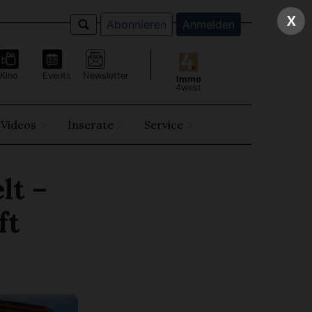
X
Abonnieren
Anmelden
Kino
Events
Newsletter
Immo
4west
Videos
Inserate
Service
lt –
ft