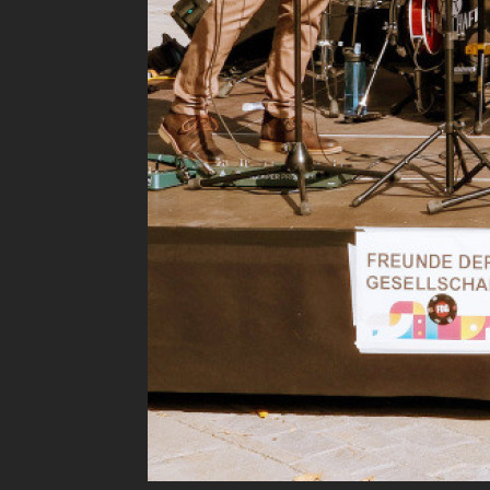
überraschen
war das viel
verschieden
Auftritt de
Ihr mitreis
energiegela
Die gut gef
magnetische
gleichermas
LISTE DER
«Angie«
«Freunde de
«Izia Jeen»