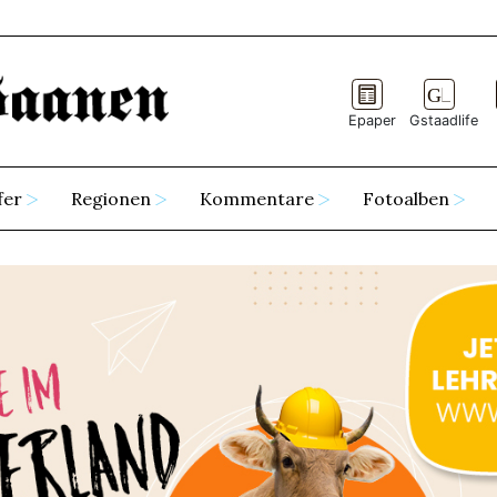
Epaper
Gstaadlife
fer
Regionen
Kommentare
Fotoalben