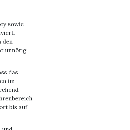
oey sowie
viert.
n den
ht unnötig
ass das
en im
rechend
ahrenbereich
rt bis auf
» und