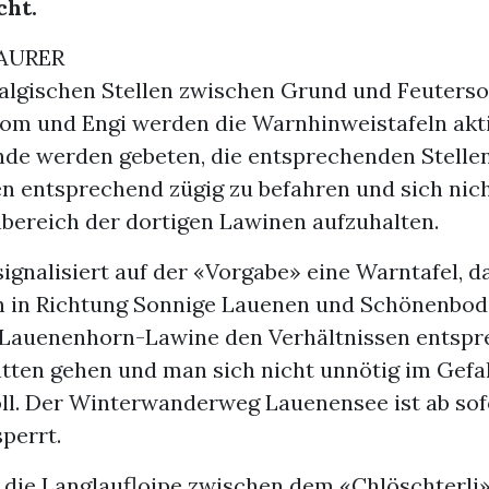
cht.
MAURER
algischen Stellen zwischen Grund und Feuters
om und Engi werden die Warnhinweistafeln akti
de werden gebeten, die entsprechenden Stelle
en entsprechend zügig zu befahren und sich nic
bereich der dortigen Lawinen aufzuhalten.
ignalisiert auf der «Vorgabe» eine Warntafel, d
 in Richtung Sonnige Lauenen und Schönenbod
 Lauenenhorn-Lawine den Verhältnissen entsp
atten gehen und man sich nicht unnötig im Gef
oll. Der Winterwanderweg Lauenensee ist ab sofo
perrt.
t die Langlaufloipe zwischen dem «Chlöschterli