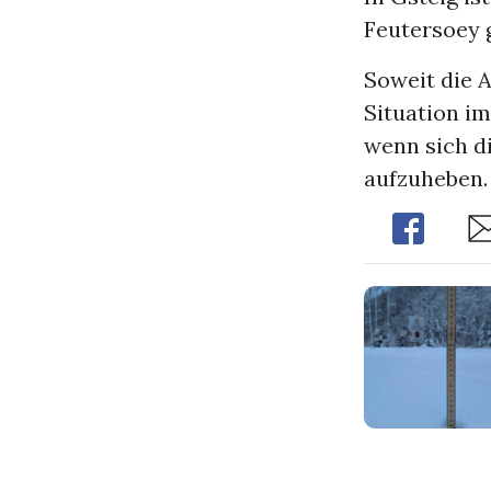
Feutersoey 
Soweit die 
Situation i
wenn sich d
aufzuheben.
Share
Sh