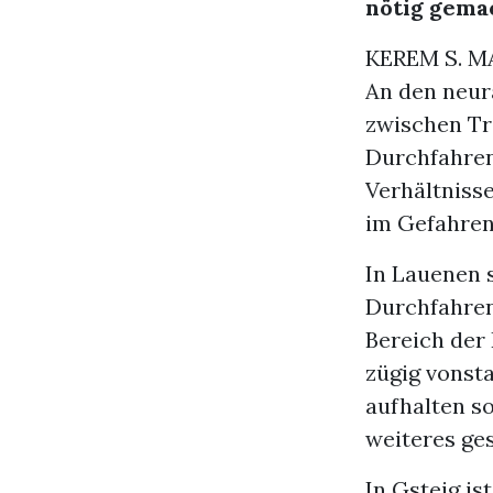
nötig gema
KEREM S. 
An den neur
zwischen Tr
Durchfahren
Verhältniss
im Gefahren
In Lauenen s
Durchfahren
Bereich der
zügig vonst
aufhalten s
weiteres ges
In Gsteig is