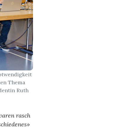
otwendigkeit
nten Thema
dentin Ruth
waren rasch
schiedenes»