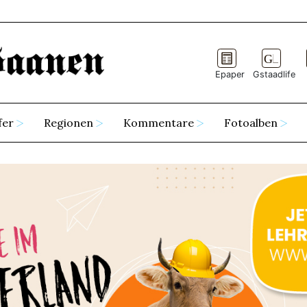
Epaper
Gstaadlife
fer
Regionen
Kommentare
Fotoalben