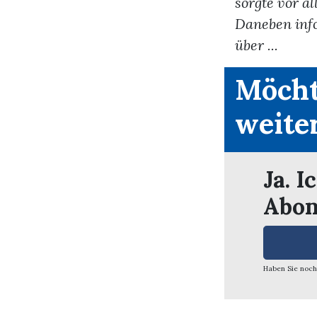
sorgte vor a
Daneben info
über ...
Möcht
weite
Ja. I
Abon
Haben Sie noch