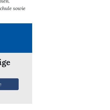
mmen.
chule sowie
ige
e