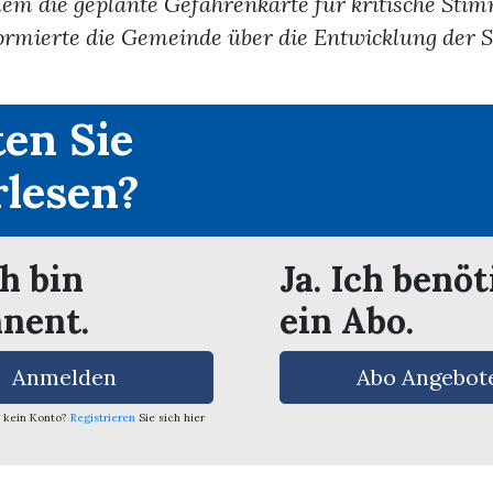
llem die geplante Gefahrenkarte für kritische Sti
rmierte die Gemeinde über die Entwicklung der S
en Sie
rlesen?
ch bin
Ja. Ich benöt
nent.
ein Abo.
Anmelden
Abo Angebot
 kein Konto?
Registrieren
Sie sich hier