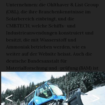
Unternehmen: die Ohlthaver & List Group
(O&L), die ihre Branchenkenntnisse im
Solarbereich einbringt, und die
CMB.TECH, welche Schiffs- und
Industrieanwendungen konstruiert und
besitzt, die mit Wasserstoff und
Ammoniak betrieben werden, wie es
weiter auf der Website heisst. Auch die
deutsche Bundesanstalt für
Materialforschung und -prüfung (BAM) ist
bei diesem Projekt mit dabei und
kooperiert mit Namibia bei der
Erforschung einer Wasserstoff-
<
>
Pilotanlage und -tankstelle, wie sie selbst
auf der Homepage vermeldet.