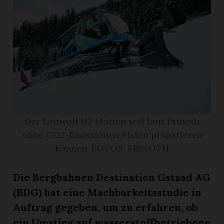
r
Der Leitwolf H2 Motion soll laut Prinoth
ohne CO2-Emissionen Pisten präparieren
können. FOTOS: PRINOTH
nd
Die Bergbahnen Destination Gstaad AG
(BDG) hat eine Machbarkeitsstudie in
Auftrag gegeben, um zu erfahren, ob
ein Umstieg auf wasserstoffbetriebene