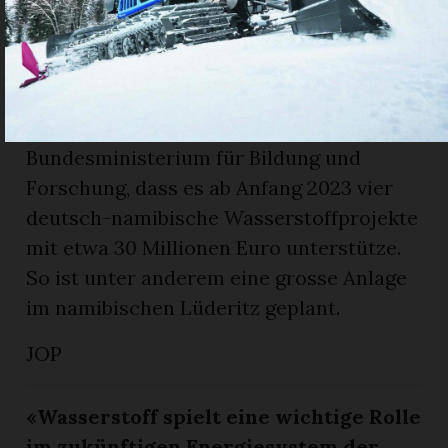
Deutschland hat grosses Interesse an der
Zusammenarbeit mit Namibia: In einer
Medienmitteilung vom Oktober 2022
vermeldete das deutsche
Bundesministerium für Bildung und
Forschung, dass es ab Anfang 2023 vier
deutsch-namibische Wasserstoffprojekte
mit etwa 30 Millionen Euro unterstütze.
So ist unter anderem eine grosse Anlage
im namibischen Lüderitz geplant.
JOP
«Wasserstoff spielt eine wichtige Rolle
im zukünftigen Energiesystem der