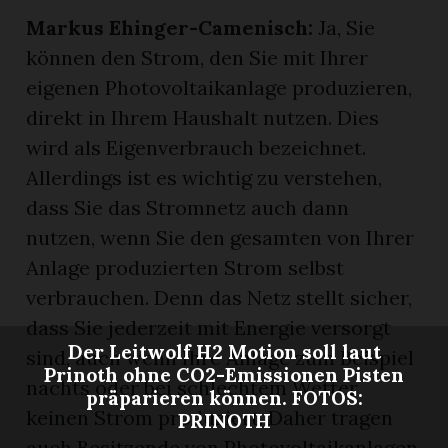
Markus Ehinger-Camenisch:
Ja, Sie
können den Strom, den Sie mit Ihrer
eigenen Photovoltaikanlage produzieren,
direkt in Ihrem Haushalt nutzen. Dies
wird als Eigenverbrauch bezeichnet.
Allerdings ist es wichtig zu verstehen,
dass Sie das Stromnetz auch dann
nutzen, wenn Sie den gesamten von Ihrer
Anlage produzierten Strom selbst
verbrauchen. Denn das Netz stellt sicher,
dass Sie jederzeit mit Energie versorgt
Der Leitwolf H2 Motion soll laut
sind, auch wenn Ihre Anlage zum Beispiel
Prinoth ohne CO2-Emissionen Pisten
nachts oder bei schlechtem Wetter
präparieren können. FOTOS:
keinen Strom produziert. Daher tragen
PRINOTH
auch Besitzende von Photovoltaikanlagen