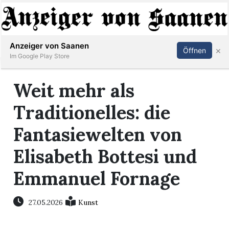
Abonnieren
Anmelden
Anzeiger von Saanen
×
Öffnen
Im Google Play Store
Weit mehr als
er
Traditionelles: die
life
Fantasiewelten von
Events
Elisabeth Bottesi und
letter
Emmanuel Fornage
mo
27.05.2026
Kunst
st
rtseite