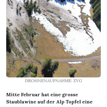
r
DROHNENAUFNAHME: ZVG
nd
Mitte Februar hat eine grosse
Staublawine auf der Alp Topfel eine