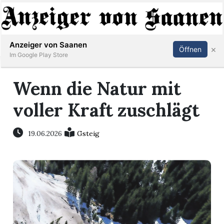
Abonnieren
Anmelden
Anzeiger von Saanen
×
Öffnen
Im Google Play Store
Wenn die Natur mit
er
voller Kraft zuschlägt
life
19.06.2026
Gsteig
Events
letter
mo
st
rtseite