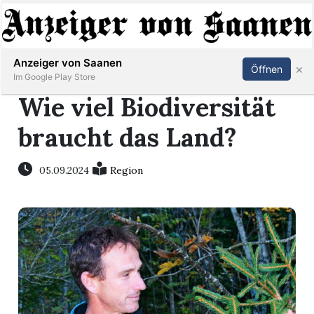
Abonnieren
Anmelden
Anzeiger von Saanen
×
Öffnen
Im Google Play Store
Wie viel Biodiversität
braucht das Land?
er
life
05.09.2024
Region
Events
letter
mo
st
rtseite