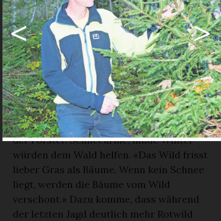
noch», sagt er auf Anfrage, und: «In
<
>
Zukunft könnte es aber auch bei uns
schwieriger werden.» Das Wild sei zwar
im Saanenland gut geschützt, nur sollten
sich eben alle an die Vorschriften halten.
«Wenn das Wild im Winter
aufgescheucht wird, braucht es
zusätzliche Energie und frisst mehr.
Darunter leiden dann die Bäume», erklärt
der Förster. Schneearme, milde Winter
würden dem Wald helfen. «Das Wild frisst
lieber Gras als Bäume. Wenn kein Schnee
liegt, werden die Bäume vom Wild
verschont.» Dazu komme, dass während
der letzten Jagd deutlich mehr Rotwild