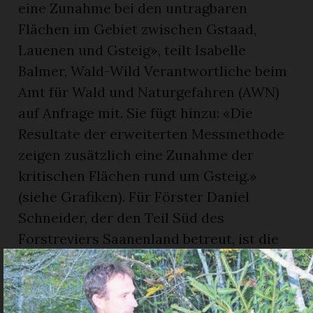
eine Zunahme bei den untragbaren
Flächen im Gebiet zwischen Gstaad,
Lauenen und Gsteig», teilt Isabelle
Balmer, Wald-Wild Verantwortliche beim
Amt für Wald und Naturgefahren (AWN)
auf Anfrage mit. Sie fügt hinzu: «Die
Resultate der erweiterten Messmethode
zeigen zusätzlich eine Zunahme der
kritischen Flächen rund um Gsteig.»
(siehe Grafiken). Für Förster Daniel
Schneider, der den Teil Süd des
Forstreviers Saanenland betreut, ist die
Situation im Saanenland noch nicht so
angespannt, wie in den östlichen
Wildräumen. «Bei uns geht es gerade