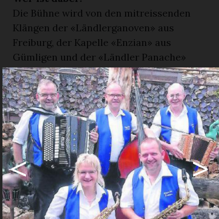
Die Bühne wird von den mitreissenden
Klängen der «Ländlerganoven» aus
Freiburg, der Kapelle «Enzian» aus
Gümligen und der «Ländler Panache»
erfüllt. Drei Formationen, eine Bühne –
für einen Abend voller traditioneller
Musik, die Herz und Seele berührt.
Was erwartet Sie im Pauschalpreis von 85
Franken? Der Preis beinhaltet nicht nur
musikalische Höhepunkte, sondern auch
<
>
die Berg- und Talfahrt, einen herzlichen
Willkommensgruss mit Glühwein sowie
ein stimmungsvolles Lagerfeuer auf der
Terrasse zwischen 17.30 und 18.30 Uhr.