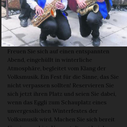
Das Highlight des Abends ist nebst der
Musik zweifelsohne das Fondue Chinoise
mit köstlichen Vor- und Nachspeisen –
ein wahres Fest für Gaumen und Gemüt.
Gemütlichkeit garantiert
Freuen Sie sich auf einen entspannten
Abend, eingehüllt in winterliche
Atmosphäre, begleitet vom Klang der
Volksmusik. Ein Fest für die Sinne, das Sie
nicht verpassen sollten! Reservieren Sie
sich jetzt ihren Platz und seien Sie dabei,
wenn das Eggli zum Schauplatz eines
unvergesslichen Winterfestes der
Volksmusik wird. Machen Sie sich bereit