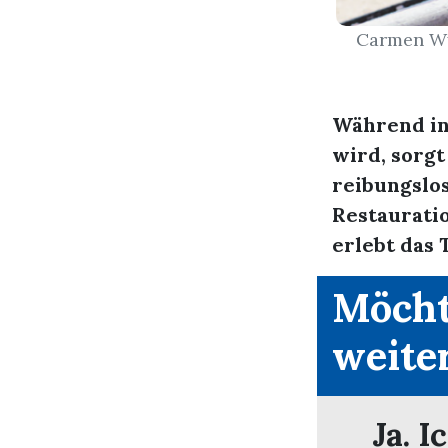
Carmen Wys
Während in
wird, sorg
reibungslos
Restaurati
erlebt das 
Möcht
weite
Ja. I