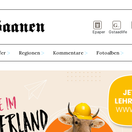
Epaper
Gstaadlife
fer
Regionen
Kommentare
Fotoalben