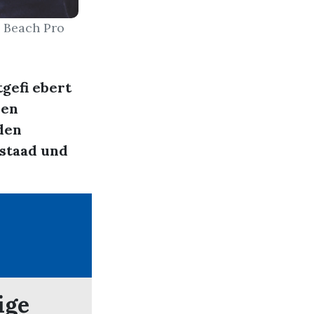
m Beach Pro
gefi ebert
nen
 den
Gstaad und
ige