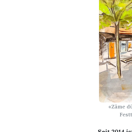
«Zäme dü
Fest
Seit 2014 i