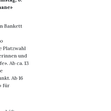
aane»
en Bankett
ro
e Platzwahl
erinnen und
e». Ab ca. 13
ne
nkt. Ab 16
» für