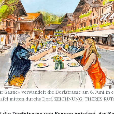
r Saane» verwandelt die Dorfstrasse am 6. Juni in e
tafel mitten durchs Dorf. ZEICHNUNG: THERES RÜ
st die Dorfstrasse von Saanen autofrei. Am Sa