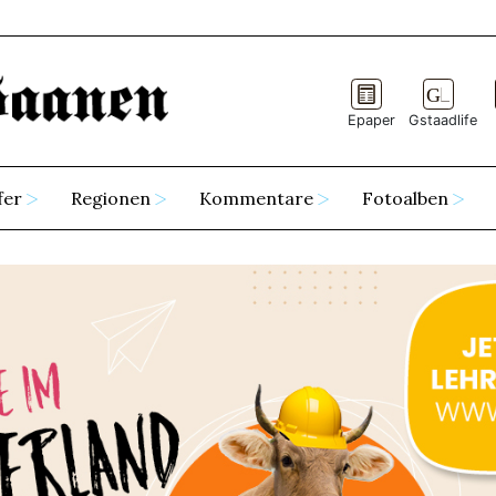
Epaper
Gstaadlife
fer
Regionen
Kommentare
Fotoalben