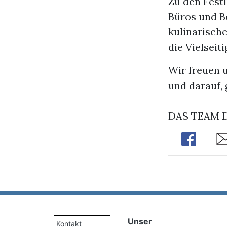
Zu den Festl
Büros und B
kulinarische
die Vielseit
Wir freuen 
und darauf,
DAS TEAM 
Share
Sh
Unser
Kontakt