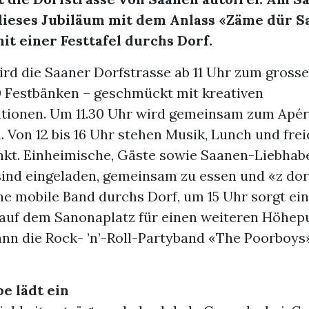
 dieses Jubiläum mit dem Anlass «Zäme dür S
mit einer Festtafel durchs Dorf.
ird die Saaner Dorfstrasse ab 11 Uhr zum gross
0 Festbänken – geschmückt mit kreativen
tionen. Um 11.30 Uhr wird gemeinsam zum Apé
 Von 12 bis 16 Uhr stehen Musik, Lunch und frei
nkt. Einheimische, Gäste sowie Saanen-Liebhab
ind eingeladen, gemeinsam zu essen und «z dorf
ne mobile Band durchs Dorf, um 15 Uhr sorgt ei
uf dem Sanonaplatz für einen weiteren Höhepu
ann die Rock- ’n’-Roll-Partyband «The Poorboys
e lädt ein