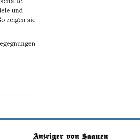
schäfte,
iele und
So zeigen sie
 Begegnungen