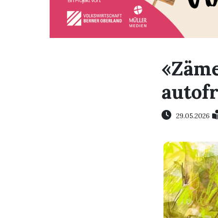
«Zäme
autofr
29.05.2026