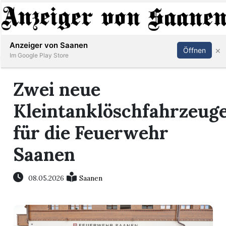
Abonnieren
Anmelden
Anzeiger von Saanen
×
Öffnen
Im Google Play Store
Zwei neue
er
Kleintanklöschfahrzeug
life
für die Feuerwehr
Events
Saanen
letter
08.05.2026
Saanen
mo
st
rtseite