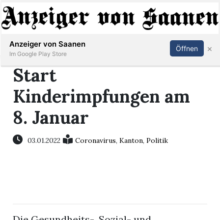
Abonnieren
Anmelden
Anzeiger von Saanen
×
Öffnen
Im Google Play Store
Start
Kinderimpfungen am
er
8. Januar
life
03.01.2022
Coronavirus
,
Kanton
,
Politik
Events
letter
mo
st
rtseite
Die Gesundheits-, Sozial- und